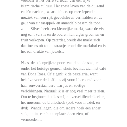
voelbaar is het verre verleden van een rijke
islamitische cultuur. Het zoete leven van de duizend
en één nachten, waar dichters op meeslepende
muziek van een rijk gevoelsleven verhaalden en de
geur van sinaasappel- en amandelbloesem de toon
zette. Silves heeft een kleurrijke markt, waar de vis
nog echt vers is en de boeren hun eigen groenten en
fruit verkopen. Op zaterdag breidt die markt zich
dan ineens uit tot de straatjes rond die markthal en is
het een drukte van jewelste.
Naast de belangrijkste poort van de oude stad, en
onder het huidige gemeentehuis bevindt zich het café
van Dona Rosa. Of eigenlijk de pastelaria, want
behalve voor de koffie is zij vooral beroemd voor
haar onweerstaanbare taartjes en zoetige
verlokkingen. Natuurlijk is er nog veel meer te zien.
Om te beginnen het kasteel, de verschillende kerken,
het museum, de bibliotheek (ook voor muziek en
dvd). Wandelingen, die om iedere hoek een ander
stukje tuin, een binnenplaats doen zien, of
vermoeden...