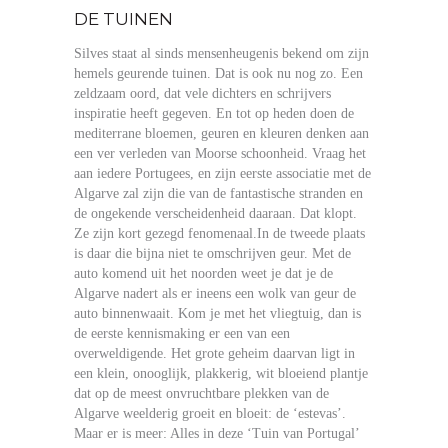
DE TUINEN
Silves staat al sinds mensenheugenis bekend om zijn
hemels geurende tuinen. Dat is ook nu nog zo. Een
zeldzaam oord, dat vele dichters en schrijvers
inspiratie heeft gegeven. En tot op heden doen de
mediterrane bloemen, geuren en kleuren denken aan
een ver verleden van Moorse schoonheid. Vraag het
aan iedere Portugees, en zijn eerste associatie met de
Algarve zal zijn die van de fantastische stranden en
de ongekende verscheidenheid daaraan. Dat klopt.
Ze zijn kort gezegd fenomenaal.In de tweede plaats
is daar die bijna niet te omschrijven geur. Met de
auto komend uit het noorden weet je dat je de
Algarve nadert als er ineens een wolk van geur de
auto binnenwaait. Kom je met het vliegtuig, dan is
de eerste kennismaking er een van een
overweldigende. Het grote geheim daarvan ligt in
een klein, onooglijk, plakkerig, wit bloeiend plantje
dat op de meest onvruchtbare plekken van de
Algarve weelderig groeit en bloeit: de ‘estevas’.
Maar er is meer: Alles in deze ‘Tuin van Portugal’